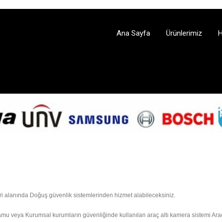
Ana Sayfa
Ürünlerimiz
H
eri alanında Doğuş güvenlik sistemlerinden hizmet alabileceksiniz.
amu veya Kurumsal kurumların güvenliğinde kullanılan araç altı kamera sistemi Araç