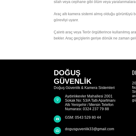
silah veya cephane gibi ölüm veya yaralanmalara y
Araç altı kamera sistemi almış olduğu görüntüyü bağ
görevliyi uyarır.
Çalıntı araç veya Terör örgütlerince kullanılmış a
bekler. Araç geçişlerin geriye dönük ne zaman geld
DOĞUŞ
D
GÜVENLİK
20
fa
Doğuş Güvenlik & Kamera Sistemleri
Si
ar
Aydınlıkevler Mahallesi 2001
gü
Sokak No: 53/A Tatlı Apartmanı
Altı Yenişehir / Mersin Telefon
Numarası: 0324 237 79 88
GSM: 0543 529 80 44
dogusguvenlik33@gmail.com