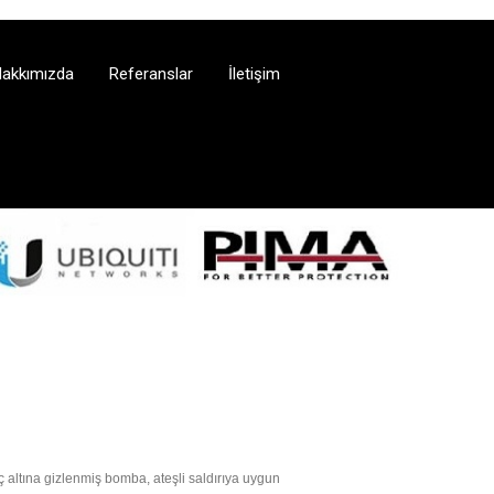
akkımızda
Referanslar
İletişim
 altına gizlenmiş bomba, ateşli saldırıya uygun