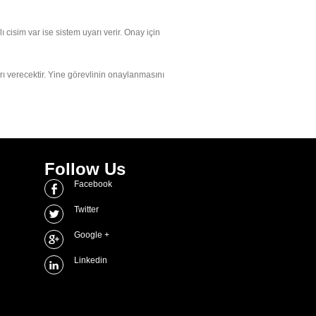
cisim var ise sistem uyarı verir. Onay için
rı verecektir. Yine görevlinin onaylanmasını
Follow Us
Facebook
Twitter
Google +
Linkedin