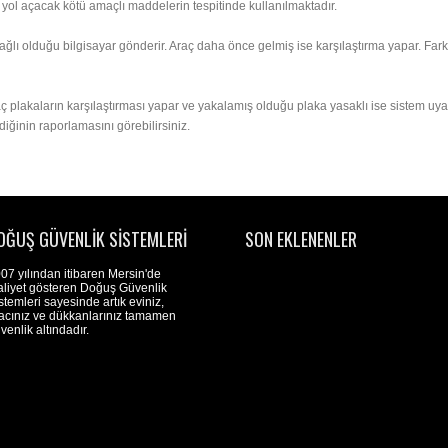
ol açacak kötü amaçlı maddelerin tespitinde kullanılmaktadır.
lı olduğu bilgisayar gönderir. Araç daha önce gelmiş ise karşılaştırma yapar. Farklı 
raç plakaların karşılaştırması yapar ve yakalamış olduğu plaka yasaklı ise sistem uya
iğinin raporlamasını görebilirsiniz.
OĞUŞ GÜVENLIK SISTEMLERI
SON EKLENENLER
07 yılından itibaren Mersin'de
aliyet gösteren Doğuş Güvenlik
stemleri sayesinde artık eviniz,
acınız ve dükkanlarınız tamamen
venlik altındadır.