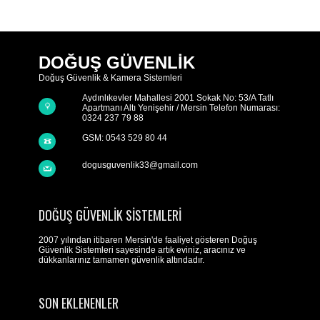
DOĞUŞ GÜVENLİK
Doğuş Güvenlik & Kamera Sistemleri
Aydınlıkevler Mahallesi 2001 Sokak No: 53/A Tatlı
Apartmanı Altı Yenişehir / Mersin Telefon Numarası:
0324 237 79 88
GSM: 0543 529 80 44
dogusguvenlik33@gmail.com
DOĞUŞ GÜVENLIK SISTEMLERI
2007 yılından itibaren Mersin'de faaliyet gösteren Doğuş
Güvenlik Sistemleri sayesinde artık eviniz, aracınız ve
dükkanlarınız tamamen güvenlik altındadır.
SON EKLENENLER