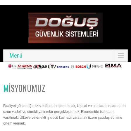
Menü
MISYONUMUZ
Faaliyet gösterdiğimiz sektörlerde lider olmak, Ulusal ve uluslararası arenada
uzun vadeli ve sürekli yatırımlar gerçekleştirmek, Ekonomide istihdam
yaratmak, Ülkeye yetenekli iş gücü kaynağı yaratmak üzere çağdaş eğitime
önem vermek.