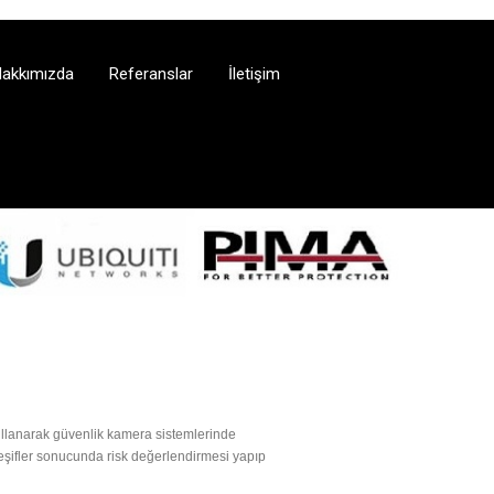
akkımızda
Referanslar
İletişim
ullanarak güvenlik kamera sistemlerinde
keşifler sonucunda risk değerlendirmesi yapıp