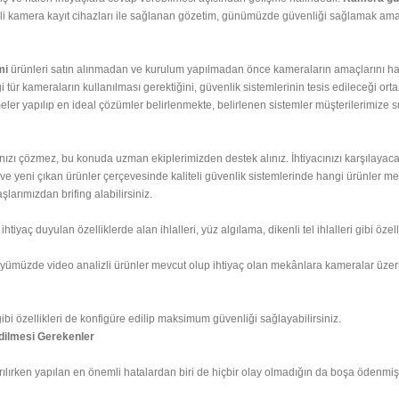
li kamera kayıt cihazları ile sağlanan gözetim, günümüzde güvenliği sağlamak amac
mi
ürünleri satın alınmadan ve kurulum yapılmadan önce kameraların amaçlarını han
i tür kameraların kullanılması gerektiğini, güvenlik sistemlerinin tesis edileceği ort
rmeler yapılıp en ideal çözümler belirlenmekte, belirlenen sistemler müşterilerimiz
cınızı çözmez, bu konuda uzman ekiplerimizden destek alınız. İhtiyacınızı karşılaya
ji ve yeni çıkan ürünler çerçevesinde kaliteli güvenlik sistemlerinde hangi ürünler 
şlarımızdan brifing alabilirsiniz.
tiyaç duyulan özelliklerde alan ihlalleri, yüz algılama, dikenli tel ihlalleri gibi özel
öyümüzde video analizli ürünler mevcut olup ihtiyaç olan mekânlara kameralar üzerin
gibi özellikleri de konfigüre edilip maksimum güvenliği sağlayabilirsiniz.
dilmesi Gerekenler
ırken yapılan en önemli hatalardan biri de hiçbir olay olmadığın da boşa ödenmiş 