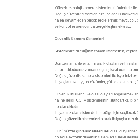
Yüksek teknoloji kamera sistemleri ürünlerimiz ile
Doğuş güvenlik sistemleri özel sektör, iş merkezleri
halen devam eden birçok projelerimiz mevcut olup 
ve kontroller sonucunda gerçekleştirmekteyiz.
Güvenlik Kamera Sistemleri
Sistemi
nize dilediğiniz zaman internetten, cepten,
Son zamanlarda artan hırsızlık olayları ve hırsızla
alabilir dilediğiniz zaman geçmiş kayıt görüntülerini
Doğuş güvenlik kamera sistemleri ile işyerinizi evi
İhtiyaçlarınıza uygun çözümler, yüksek teknoloji gü
Güvenlik ihlallerini ve olası olayları engellemek 
haline geldi. CCTV sistemlerinin, standart kalıp bi
gerekmektedir.
İhtiyacınız olan sistemde her bölge için seçilecek ür
Doğuş
güvenlik sistemleri
olarak ihtiyaçlarınızı 
Günümüzde
güvenlik sistemleri
olası olayları te
dolayı elektronik güvenlik sistemleri sürekli geli