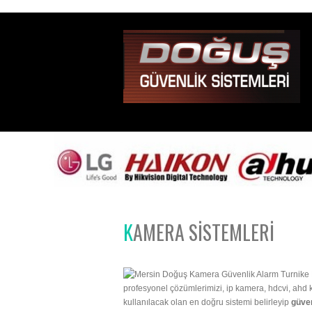
KAMERA SISTEMLERI
profesyonel çözümlerimizi, ip kamera, hdcvi, ahd k
kullanılacak olan en doğru sistemi belirleyip
güven