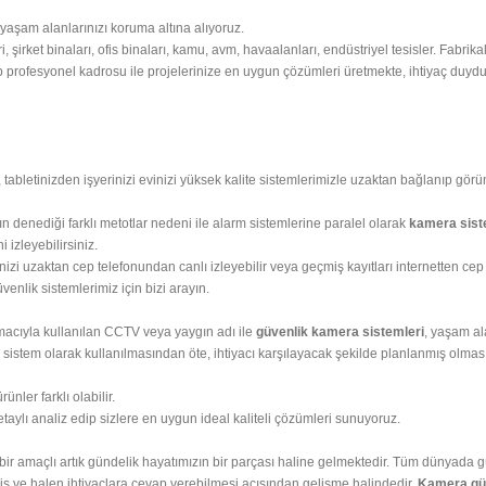
 yaşam alanlarınızı koruma altına alıyoruz.
, şirket binaları, ofis binaları, kamu, avm, havaalanları, endüstriyel tesisler. Fabri
profesyonel kadrosu ile projelerinize en uygun çözümleri üretmekte, ihtiyaç duyduğ
 tabletinizden işyerinizi evinizi yüksek kalite sistemlerimizle uzaktan bağlanıp görün
rın denediği farklı metotlar nedeni ile alarm sistemlerine paralel olarak
kamera sist
 izleyebilirsiniz.
nizi uzaktan cep telefonundan canlı izleyebilir veya geçmiş kayıtları internetten ce
venlik sistemlerimiz için bizi arayın.
amacıyla kullanılan CCTV veya yaygın adı ile
güvenlik kamera sistemleri
, yaşam al
r sistem olarak kullanılmasından öte, ihtiyacı karşılayacak şekilde planlanmış olması,
ünler farklı olabilir.
detaylı analiz edip sizlere en uygun ideal kaliteli çözümleri sunuyoruz.
dbir amaçlı artık gündelik hayatımızın bir parçası haline gelmektedir. Tüm dünyada 
şmiş ve halen ihtiyaçlara cevap verebilmesi açısından gelişme halindedir.
Kamera güv