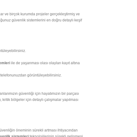
kalar ve birçok kurumda projeler gerçekleştirmiş ve
unuz güvenlik sistemlerini en doğru detaylı keşif
tüleyebilirsiniz.
emleri
ile de yaşanması olası olayları kayıt altına
p telefonunuzdan görüntüleyebilirsiniz.
anlarımızın güvenliği için hayatımızın bir parçası
 kritik bölgeler için detaylı çalışmalar yapılması
güvenliğin öneminin sürekli artması ihtiyacından
enlik sistemleri
teknolojilerinin sürekli gelişmesi