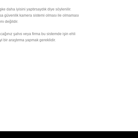
e daha iyisini yaptırsaydık diye söylenilir.
rsa güvenlik kamera sistemi olması ile olmaması
nı değildir.
racağınız şahıs veya firma bu sistemde işin ehli
yi bir araştırma yapmak gereklidir.