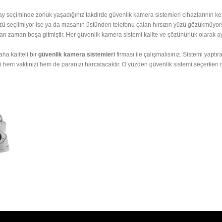
y seçiminde zorluk yaşadığınız takdirde güvenlik kamera sistemleri cihazlarının keşk
yüzü seçilmiyor ise ya da masanın üstünden telefonu çalan hırsızın yüzü gözükmüyo
nan zaman boşa gitmiştir. Her güvenlik kamera sistemi kalite ve çözünürlük olarak ay
a kaliteli bir
güvenlik kamera sistemleri
firması ile çalışmalısınız. Sistemi yaptı
bi hem vaktinizi hem de paranızı harcatacaktır. O yüzden güvenlik sistemi seçerken i