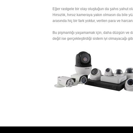
Eğer rastgele bir olay oluştuğun da şahıs yahut ola
Hırsızlık, hırsız kameraya yakın olmasın da bile 
arasında hiç bir fark yoktur, verilen para ve harca
Bu pişmanlığı yaşamamak için, daha düzgün ve dah
değil ise gerçekleştirdiği sistem iyi olmayacağı gi