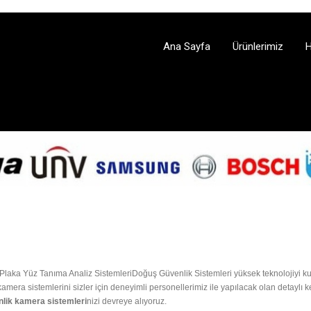
Ana Sayfa
Ürünlerimiz
H
Doğuş Güvenlik Sistemleri yüksek teknolojiyi k
amera sistemlerini sizler için deneyimli personellerimiz ile yapılacak olan detaylı 
lik kamera sistemleri
nizi devreye alıyoruz.