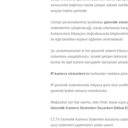
sonucunda bağımsız olarak çalışan yüksek özellik
araçları haline gelmiştir.
Uzman personellerimiz tarafından
güvenlik siste
sistemlerinin çalıştırılacağı, hangi ortamlarda hang
Kullanıcılara ihtiyaçları doğrultusunda bilgilendi
ile ilgili belirtilen kişilere eğitimler verilmektedir.
Şu unutulmamalıdır ki her güvenlik sistemi ihtiya
sistemlere ulaşabilirsiniz, sürekli gelişen teknolo
bunlar ile ilgili bizlere danışabilir danışman arkada
IP kamera sistemleri
nde kullanılan mekâna göre ih
IP güvenlik sistemlerinde ihtiyaca göre ürün portf
güvenlik tedbiri almanız mümkündür.
Mağazalar için kişi sayma, alan ihlali, kayıp eşya 
Güvenlik Kamera Sistemleri Seçerken Dikkat E
CCTV Güvenlik Kamera Sistemleri kurulumu yaptırıl
ucuz sistemleri yaptırmanın yolları aranır.