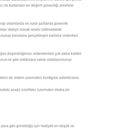
ı ile kullanılan en değerli güvenliği yönetme
gi ortamlarda ve nasıl şartlarda güvenlik
amlar detaylı olarak analiz edilmektedir.
e sunulup kurulumu gerçekleşen kamera sistemleri
cağını düşündüğünüz sistemlerden çok daha kaliteli
mevcut ne gibi imkânlara sahip olabiliyorsunuz
likleri de sistem üzerinden konfigüre edebilirsiniz.
deki analiz özellikler üzerinden ekstra bir
para gibi görüldüğü için maliyeti en düşük ve