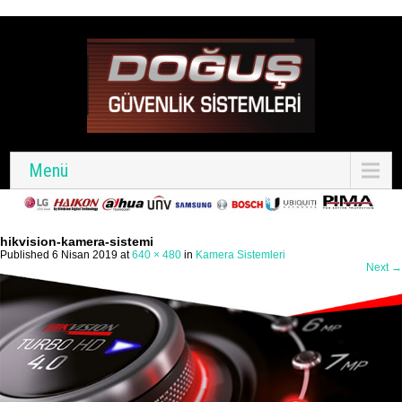
Menü
hikvision-kamera-sistemi
Published
6 Nisan 2019
at
640 × 480
in
Kamera Sistemleri
Next
→