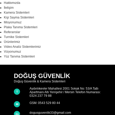
Hakkımızda
İletişim
Kamera Sistemleri
Kişi Sayma Sistemleri
Misyonumuz
Plaka Tanıma Sistemleri
Referanslar
Turnike Sistemleri
Ürünlerimiz
Video Analiz Sistemlerimiz
Vizyonumuz
Yüz Tanıma Sistemleri
DOĞUŞ GÜVENLİK
Doğuş Güvenlik & Kamera Sistemleri
Aydınlıkevler Mahallesi 2001 Sokak No: 53/A Tatlı
Apartmanı Altı Yenişehir / Mersin Telefon Numarası:
0324 237 79 88
GSM: 0543 529 80 44
dogusguvenlik33@gmail.com