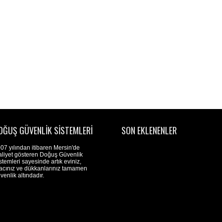
OĞUŞ GÜVENLIK SISTEMLERI
SON EKLENENLER
07 yılından itibaren Mersin'de
aliyet gösteren Doğuş Güvenlik
stemleri sayesinde artık eviniz,
acınız ve dükkanlarınız tamamen
venlik altındadır.