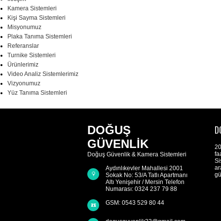
Kamera Sistemleri
Kişi Sayma Sistemleri
Misyonumuz
Plaka Tanıma Sistemleri
Referanslar
Turnike Sistemleri
Ürünlerimiz
Video Analiz Sistemlerimiz
Vizyonumuz
Yüz Tanıma Sistemleri
DOĞUŞ
D
GÜVENLİK
20
fa
Doğuş Güvenlik & Kamera Sistemleri
Si
ar
Aydınlıkevler Mahallesi 2001
gü
Sokak No: 53/A Tatlı Apartmanı
Altı Yenişehir / Mersin Telefon
Numarası: 0324 237 79 88
GSM: 0543 529 80 44