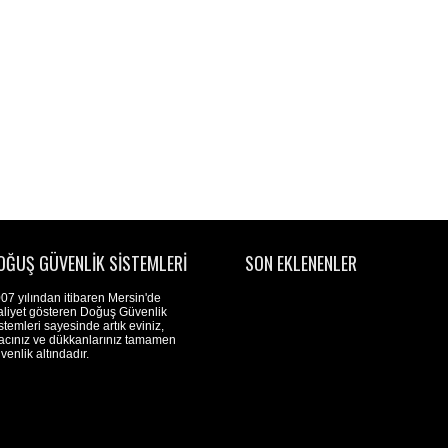
OĞUŞ GÜVENLIK SISTEMLERI
SON EKLENENLER
07 yılından itibaren Mersin'de
aliyet gösteren Doğuş Güvenlik
stemleri sayesinde artık eviniz,
acınız ve dükkanlarınız tamamen
venlik altındadır.