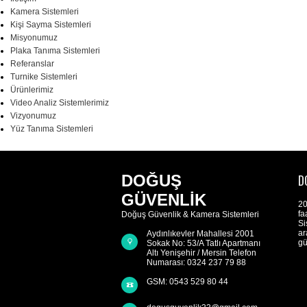
Kamera Sistemleri
Kişi Sayma Sistemleri
Misyonumuz
Plaka Tanıma Sistemleri
Referanslar
Turnike Sistemleri
Ürünlerimiz
Video Analiz Sistemlerimiz
Vizyonumuz
Yüz Tanıma Sistemleri
DOĞUŞ
D
GÜVENLİK
20
fa
Doğuş Güvenlik & Kamera Sistemleri
Si
ar
Aydınlıkevler Mahallesi 2001
gü
Sokak No: 53/A Tatlı Apartmanı
Altı Yenişehir / Mersin Telefon
Numarası: 0324 237 79 88
GSM: 0543 529 80 44