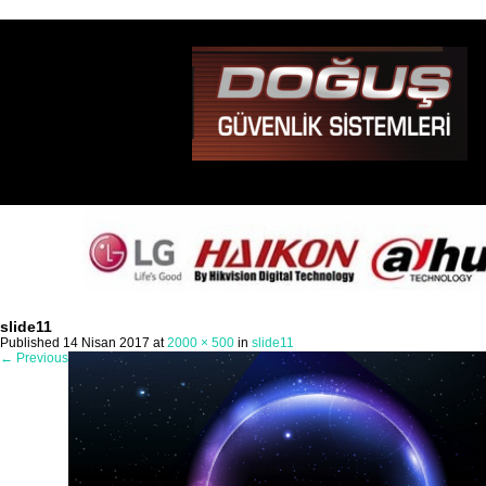
slide11
Published
14 Nisan 2017
at
2000 × 500
in
slide11
←
Previous